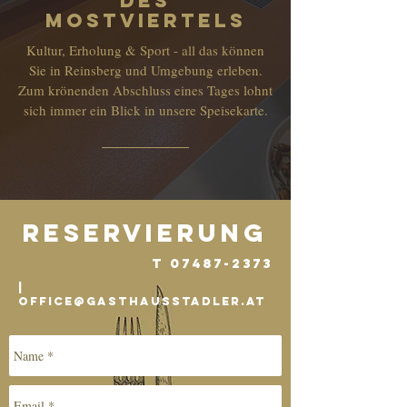
des
Mostviertels
Kultur, Erholung & Sport - all das können
Sie in Reinsberg und Umgebung erleben.
Zum krönenden Abschluss eines Tages lohnt
sich immer ein Blick in unsere Speisekarte.
Reservierung
T
07487-2373
|
office@gasthausstadler.at