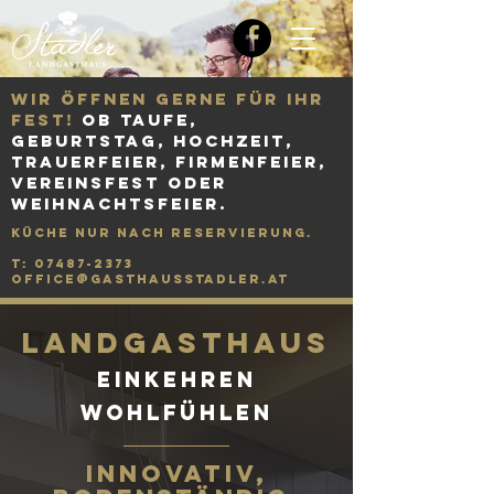
Wir öffnen gerne für Ihr
Fest!
ob taufe,
geburtstag, hochzeit,
trauerfeier, firmenfeier,
vereinsfest oder
weihnachtsfeier.
küche nur nach reservierung.
T: 07487-2373
office@gasthausstadler.at
Landgasthaus
einkehren
wohlfühlen
innovativ
,