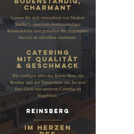
bodenständig,
Charmant
Lassen Sie sich verzaubern von Markus
Stadler's innovativ-bodenständiger
Kräuterküche und genießen Sie charmantes
Service in stilvollem Ambiente.
catering
mit qualität
& geschmack
Wir verfügen über das Know-How, die
Routine und das Equipment, um Sie und
Ihre Gäste mit unserem Catering zu
begeistern.
reinsberg
im Herzen