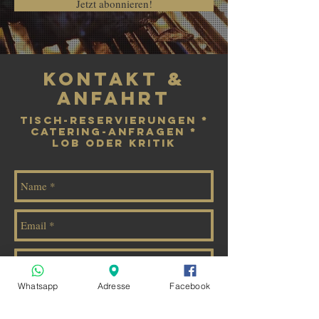
Jetzt abonnieren!
kontakt &
anfahrt
tisch-reservierungen *
catering-anfragen *
lob oder Kritik
Whatsapp
Adresse
Facebook